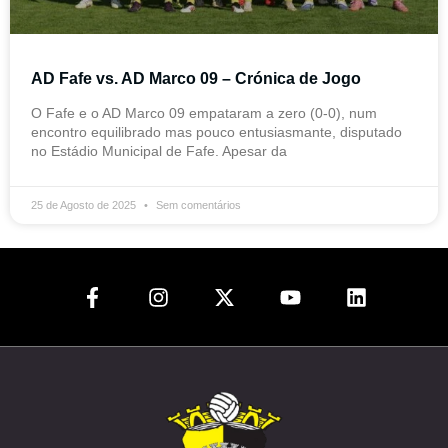
me
AD Fafe vs. AD Marco 09 – Crónica de Jogo
eteira
O Fafe e o AD Marco 09 empataram a zero (0-0), num
encontro equilibrado mas pouco entusiasmante, disputado
ios
no Estádio Municipal de Fafe. Apesar da
ebol
25 de Agosto de 2025
Sem comentários
ícias
umentos
be
ação