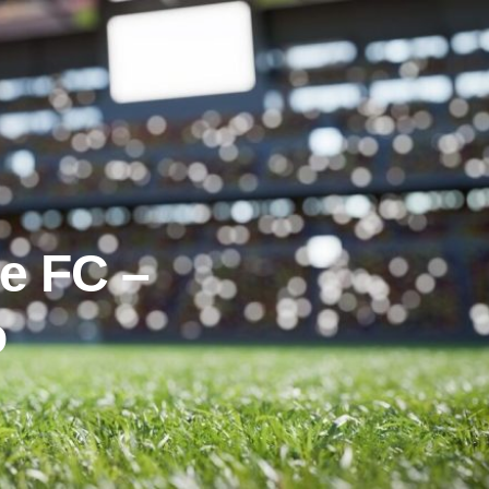
e FC –
o