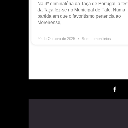
Na 3ª eliminatória da Taça de Portugal, a fes
da Taça fez-se no Municipal de Fafe. Numa
partida em que o favoritismo pertencia ao
Moreirense,
20 de Outubro de 2025
Sem comentários