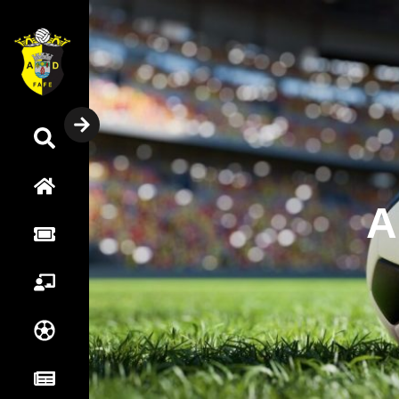
Pesquisar
Home
A
Bilheteira
Sócios
Futebol
Notícias