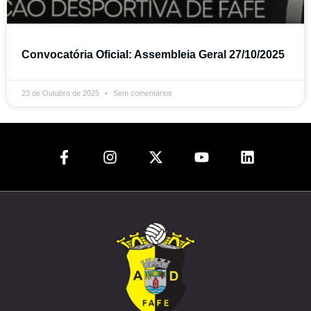
eteira
Convocatória Oficial: Assembleia Geral 27/10/2025
ios
23 de Outubro de 2025
Sem comentários
ebol
ícias
cumentos
be
ação
a