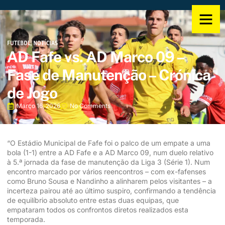
FUTEBOL
,
NOTÍCIAS
AD Fafe vs. AD Marco 09 –
Fase de Manutenção – Crónica
de Jogo
Março 16, 2026
No Comments
“O Estádio Municipal de Fafe foi o palco de um empate a uma
bola (1-1) entre a AD Fafe e a AD Marco 09, num duelo relativo
à 5.ª jornada da fase de manutenção da Liga 3 (Série 1). Num
encontro marcado por vários reencontros – com ex-fafenses
como Bruno Sousa e Nandinho a alinharem pelos visitantes – a
incerteza pairou até ao último suspiro, confirmando a tendência
de equilíbrio absoluto entre estas duas equipas, que
empataram todos os confrontos diretos realizados esta
temporada.