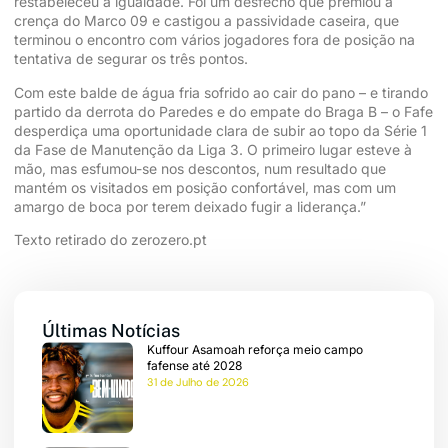
restabeleceu a igualdade. Foi um desfecho que premiou a
crença do Marco 09 e castigou a passividade caseira, que
terminou o encontro com vários jogadores fora de posição na
tentativa de segurar os três pontos.
Com este balde de água fria sofrido ao cair do pano – e tirando
partido da derrota do Paredes e do empate do Braga B – o Fafe
desperdiça uma oportunidade clara de subir ao topo da Série 1
da Fase de Manutenção da Liga 3. O primeiro lugar esteve à
quisar
mão, mas esfumou-se nos descontos, num resultado que
mantém os visitados em posição confortável, mas com um
me
amargo de boca por terem deixado fugir a liderança.”
Texto retirado do zerozero.pt
eteira
ios
Últimas Notícias
Kuffour Asamoah reforça meio campo
ebol
fafense até 2028
31 de Julho de 2026
ícias