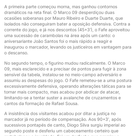
A primeira parte começou morna, mas ganhou contornos
dramáticos na reta final. O Marco 09 desperdiçou duas
ocasiões soberanas por Mauro Ribeiro e Duarte Duarte, que
isolados não conseguiram bater a oposição defensiva. Contra a
corrente do jogo, e já nos descontos (45+3′), o Fafe aproveitou
uma sucessão de carambolas na área após um canto: o
aniversariante João Santos foi o mais rápido a reagir e
inaugurou o marcador, levando os justiceiros em vantagem para
o descanso.
No segundo tempo, o figurino mudou radicalmente. O Marco
09, mais esclarecido e a precisar de pontos para fugir à zona
sensível da tabela, instalou-se no meio-campo adversário e
assumiu as despesas do jogo. O Fafe remeteu-se a uma postura
excessivamente defensiva, operando alterações táticas para se
tornar mais compacto, mas acabou por abdicar de atacar,
limitando-se a tentar suster a avalanche de cruzamentos e
cantos da formação de Rafael Sousa.
A insistência dos visitantes acabou por ditar a justiça no
marcador já no período de compensação. Aos 90+3′, após
sucessivos pontapés de canto, Diogo Silva surgiu imperial ao
segundo poste e desferiu um cabeceamento certeiro que