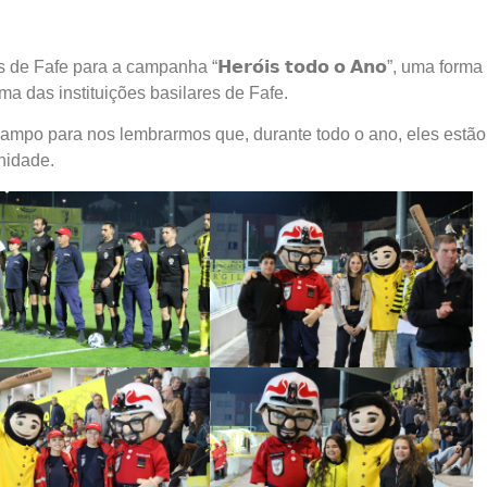
Fafe para a campanha “𝗛𝗲𝗿𝗼́𝗶𝘀 𝘁𝗼𝗱𝗼 𝗼 𝗔𝗻𝗼”, uma forma
 das instituições basilares de Fafe.
mpo para nos lembrarmos que, durante todo o ano, eles estão
nidade.