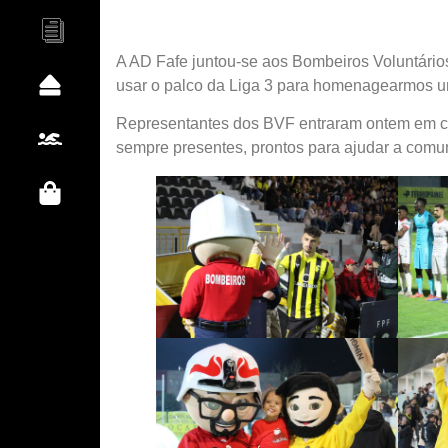
Documentos
A AD Fafe juntou-se aos Bombeiros Voluntários de 
Clube
usar o palco da Liga 3 para homenagearmos uma
Representantes dos BVF entraram ontem em ca
Natação
sempre presentes, prontos para ajudar a comu
Loja