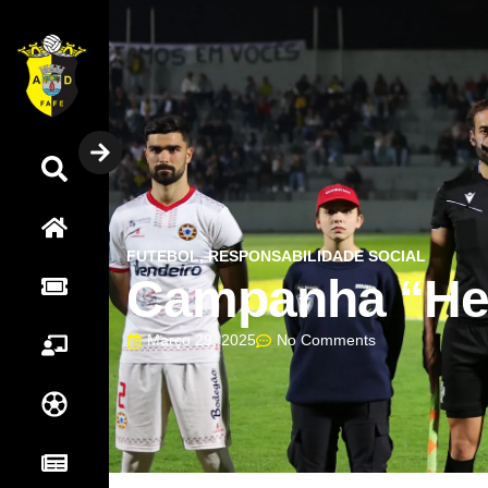
Pesquisar
Home
FUTEBOL
,
RESPONSABILIDADE SOCIAL
Campanha “Her
Bilheteira
Março 29, 2025
No Comments
Sócios
Futebol
Notícias