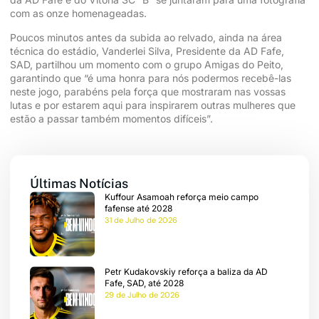
com as onze homenageadas.
Poucos minutos antes da subida ao relvado, ainda na área
técnica do estádio, Vanderlei Silva, Presidente da AD Fafe,
SAD, partilhou um momento com o grupo Amigas do Peito,
garantindo que “é uma honra para nós podermos recebê-las
quisar
neste jogo, parabéns pela força que mostraram nas vossas
lutas e por estarem aqui para inspirarem outras mulheres que
estão a passar também momentos difíceis”.
me
eteira
Últimas Notícias
ios
Kuffour Asamoah reforça meio campo
fafense até 2028
31 de Julho de 2026
ebol
Petr Kudakovskiy reforça a baliza da AD
ícias
Fafe, SAD, até 2028
29 de Julho de 2026
cumentos