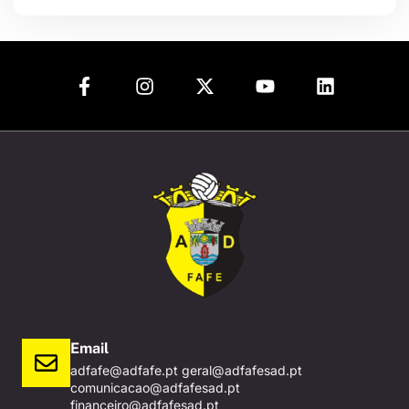
Email
adfafe@adfafe.pt geral@adfafesad.pt
comunicacao@adfafesad.pt
financeiro@adfafesad.pt