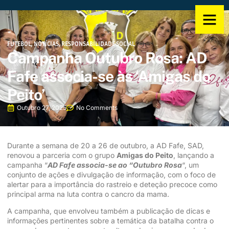
FUTEBOL
,
NOTÍCIAS
,
RESPONSABILIDADE SOCIAL
Campanha Outubro Rosa: AD
Fafe associa-se às ‘Amigas do
Peito’
Outubro 27, 2025
No Comments
Durante a semana de 20 a 26 de outubro, a AD Fafe, SAD,
renovou a parceria com o grupo
Amigas do Peito
, lançando a
campanha “
AD Fafe associa-se ao “Outubro Rosa
“, um
conjunto de ações e divulgação de informação, com o foco de
alertar para a importância do rastreio e deteção precoce como
principal arma na luta contra o cancro da mama.
A campanha, que envolveu também a publicação de dicas e
informações pertinentes sobre a temática da batalha contra o