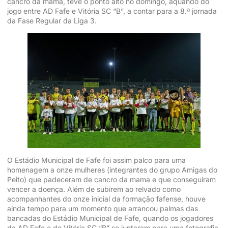
cancro da mama, teve o ponto alto no domingo, aquando do
jogo entre AD Fafe e Vitória SC “B”, a contar para a 8.ª jornada
da Fase Regular da Liga 3.
O Estádio Municipal de Fafe foi assim palco para uma
homenagem a onze mulheres (integrantes do grupo Amigas do
Peito) que padeceram de cancro da mama e que conseguiram
vencer a doença. Além de subirem ao relvado como
acompanhantes do onze inicial da formação fafense, houve
ainda tempo para um momento que arrancou palmas das
bancadas do Estádio Municipal de Fafe, quando os jogadores
da AD Fafe e do Vitória SC “B” se juntaram para uma fotografia