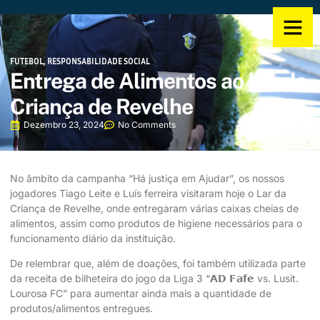
FUTEBOL
,
RESPONSABILIDADE SOCIAL
Entrega de Alimentos ao Lar da
Criança de Revelhe
Dezembro 23, 2024
No Comments
No âmbito da campanha “Há justiça em Ajudar”, os nossos
jogadores Tiago Leite e Luís ferreira visitaram hoje o Lar da
Criança de Revelhe, onde entregaram várias caixas cheias de
alimentos, assim como produtos de higiene necessários para o
funcionamento diário da instituição.
De relembrar que, além de doações, foi também utilizada parte
da receita de bilheteira do jogo da Liga 3 “𝗔𝗗 𝗙𝗮𝗳𝗲 vs. Lusit.
Lourosa FC” para aumentar ainda mais a quantidade de
produtos/alimentos entregues.