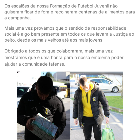
Os escalões da nossa Formação de Futebol Juvenil não
quiseram ficar de fora e recolheram centenas de alimentos para
a campanha.
Mais uma vez provámos que o sentido de responsabilidade
social é algo bem presente em todos os que levam a Justiça ao
peito, desde os mais velhos até aos mais jovens
Obrigado a todos os que colaboraram, mais uma vez
mostrámos que é uma honra para o nosso emblema poder
ajudar a comunidade fafense.