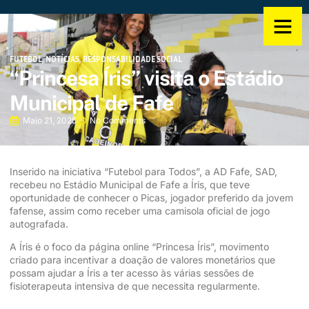
FUTEBOL
,
NOTÍCIAS
,
RESPONSABILIDADE SOCIAL
“Princesa Íris” visita o Estádio
Municipal de Fafe
Maio 21, 2025
No Comments
Inserido na iniciativa “Futebol para Todos”, a AD Fafe, SAD,
recebeu no Estádio Municipal de Fafe a Íris, que teve
oportunidade de conhecer o Picas, jogador preferido da jovem
fafense, assim como receber uma camisola oficial de jogo
autografada.
A Íris é o foco da página online “Princesa Íris”, movimento
criado para incentivar a doação de valores monetários que
possam ajudar a Íris a ter acesso às várias sessões de
fisioterapeuta intensiva de que necessita regularmente.