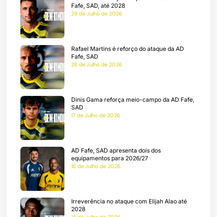
Fafe, SAD, até 2028
cumentos
29 de Julho de 2026
be
Rafael Martins é reforço do ataque da AD
Fafe, SAD
ação
26 de Julho de 2026
a
Dinis Gama reforça meio-campo da AD Fafe,
SAD
17 de Julho de 2026
AD Fafe, SAD apresenta dois dos
equipamentos para 2026/27
16 de Julho de 2026
Irreverência no ataque com Elijah Alao até
2028
14 de Julho de 2026