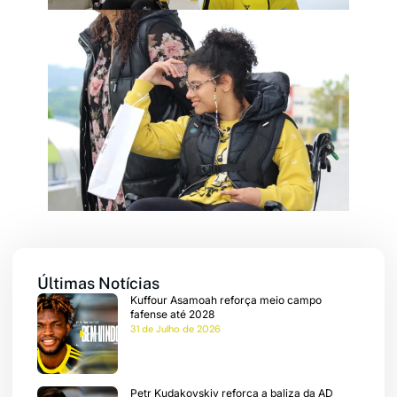
quisar
me
eteira
ios
Últimas Notícias
Kuffour Asamoah reforça meio campo
fafense até 2028
ebol
31 de Julho de 2026
ícias
Petr Kudakovskiy reforça a baliza da AD