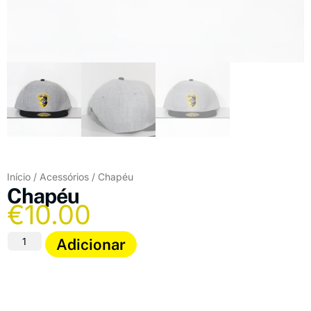
Início
/
Acessórios
/ Chapéu
Chapéu
€
10.00
Adicionar
quisar