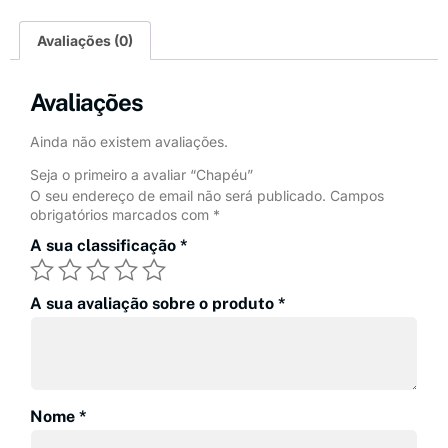
Avaliações (0)
me
eteira
Avaliações
Ainda não existem avaliações.
ios
Seja o primeiro a avaliar “Chapéu”
O seu endereço de email não será publicado.
Campos
ebol
obrigatórios marcados com
*
A sua classificação
*
ícias
A sua avaliação sobre o produto
*
cumentos
be
Nome
*
ação