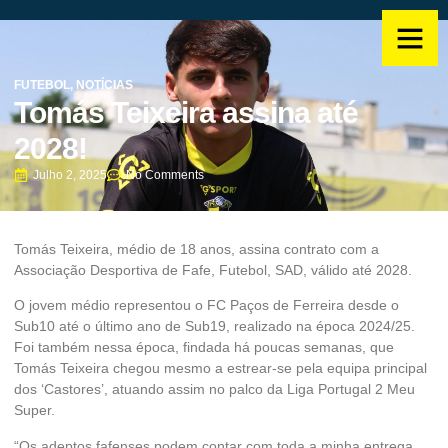
FUTEBOL
,
NOTÍCIAS
Tomás Teixeira assina até
2028!
Julho 2, 2025
No Comments
Tomás Teixeira, médio de 18 anos, assina contrato com a
Associação Desportiva de Fafe, Futebol, SAD, válido até 2028.
O jovem médio representou o FC Paços de Ferreira desde o
Sub10 até o último ano de Sub19, realizado na época 2024/25.
Foi também nessa época, findada há poucas semanas, que
Tomás Teixeira chegou mesmo a estrear-se pela equipa principal
dos ‘Castores’, atuando assim no palco da Liga Portugal 2 Meu
Super.
“Os adeptos fafenses podem contar com toda a minha entrega,