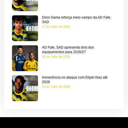
ebol
Dinis Gama reforça meio-campo da AD Fafe,
SAD
17 de Julho de 2026
ícias
umentos
AD Fafe, SAD apresenta dois dos
equipamentos para 2026/27
16 de Julho de 2026
be
ação
Irreverência no ataque com Elijah Alao até
2028
14 de Julho de 2026
a